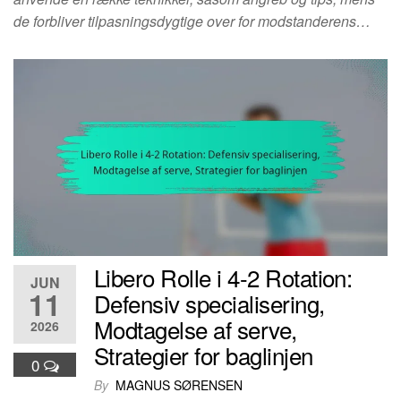
de forbliver tilpasningsdygtige over for modstanderens…
Libero Rolle i 4-2 Rotation:
JUN
11
Defensiv specialisering,
Modtagelse af serve,
2026
Strategier for baglinjen
0
By
MAGNUS SØRENSEN