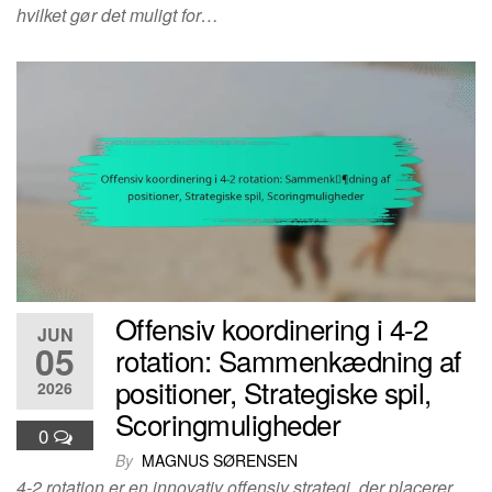
hvilket gør det muligt for…
Offensiv koordinering i 4-2
JUN
05
rotation: Sammenkædning af
positioner, Strategiske spil,
2026
Scoringmuligheder
0
By
MAGNUS SØRENSEN
4-2 rotation er en innovativ offensiv strategi, der placerer