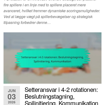
fire spillere i en linje med to spillere placeret mere
avanceret, hvilket fremmer dynamiske scoringsmuligheder.
Ved at lægge vægt på spillerbevægelser og strategisk
tilpasning forbedrer denne…
Setteransvar i 4-2 rotationen:
JUN
03
Beslutningstagning,
Spilinitiering, Kommunikation
2026