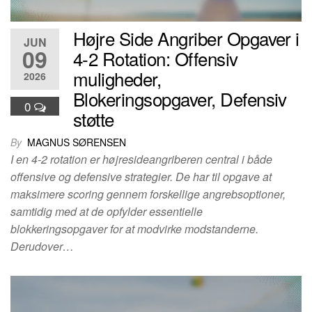
Højre Side Angriber Opgaver i
JUN
09
4-2 Rotation: Offensiv
muligheder,
2026
Blokeringsopgaver, Defensiv
0
støtte
By
MAGNUS SØRENSEN
I en 4-2 rotation er højresideangriberen central i både
offensive og defensive strategier. De har til opgave at
maksimere scoring gennem forskellige angrebsoptioner,
samtidig med at de opfylder essentielle
blokkeringsopgaver for at modvirke modstanderne.
Derudover…