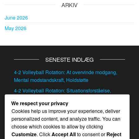
ARKIV
June 2026
May 2026
SENESTE INDLÆG
4-2 Volleyball Rotation: At overvinde modgang,
Mental modstandskraft, Holdstøtte
4-2 Volleyball Rotation: Situationsforståelse,
Spilstyring, Taktisk planlægning
We respect your privacy
Spillerudvikling: Færdighedsforfining,
Cookies help us improve your experience, deliver
Rolleforståelse, Præstationsfeedback
personalized content, and analyze traffic. You can
choose which cookies to allow by clicking
Udenfor hitteropgaver i 4-2 rotationen:
Customize
. Click
Accept All
to consent or
Reject
Angrebsstrategier, defensive roller, modtagelse af