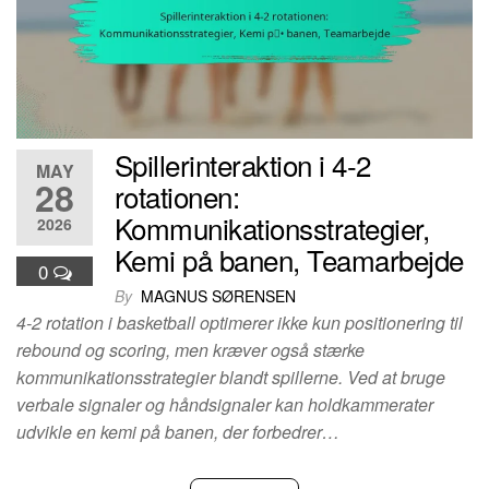
Spillerinteraktion i 4-2
MAY
28
rotationen:
Kommunikationsstrategier,
2026
Kemi på banen, Teamarbejde
0
By
MAGNUS SØRENSEN
4-2 rotation i basketball optimerer ikke kun positionering til
rebound og scoring, men kræver også stærke
kommunikationsstrategier blandt spillerne. Ved at bruge
verbale signaler og håndsignaler kan holdkammerater
udvikle en kemi på banen, der forbedrer…